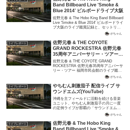
Band Billboard Live ‘Smoke &
Blue 2014’ ビルボードライブ大阪
佐野元春 & The Hobo King Band Billboard
Live 'Smoke & Blue 2014' ビルボードライ
ブ大阪のライブ鑑賞記録と、セットリス
ト一覧
がちゃん
佐野元春 & THE COYOTE
ライブレポート
GRAND ROCKESTRA 佐野元春
35周年アニバーサリー・ツアー
福岡市民会館
佐野元春 & THE COYOTE GRAND
ROCKESTRA 佐野元春35周年アニバーサ
リー・ツアー 福岡市民会館のライブ鑑賞
記録と、セットリスト一覧
がちゃん
やちむん刺激茄子 配信ライブ サ
ライブレポート
ウンドエムズ(YouTube)
沖縄を主フィールドに活動を続ける音楽
ユニット、やちむん刺激茄子の月に一度
の定例ライブが那覇の「サウンドエム
ズ」で2022年11月18日に開催されまし
がちゃん
た。そのアーカイヴ配信をYouTubeで見
ることができましたので、ライブレポー
佐野元春 & The Hobo King
ライブレポート
トとして書き綴っています。
Band Billboard Live ‘Smoke &