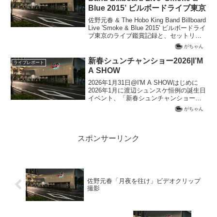
Blue 2015’ ビルボードライブ東京
佐野元春 & The Hobo King Band Billboard
Live 'Smoke & Blue 2015' ビルボードライ
ブ東京のライブ鑑賞記録と、セットリス
ト一覧
がちゃん
新春シュンチャンショー2026|I’M
ライブレポート
A SHOW
2026年1月31日@I'M A SHOWはじめに
2026年1月に渡辺シュンスケ恒例の誕生日
イベント、「新春シュンチャンショー」
が開催されることを知った。場所は去年
がちゃん
と同じく有楽町の「I'M A SHOW」であ
る。今回も、リハーサル見学付きチ...
スポンサーリンク
佐野元春「月夜を往け」ビデオクリップ
撮影