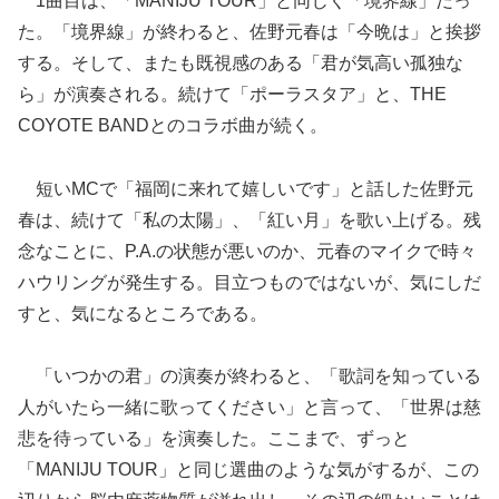
1曲目は、「MANIJU TOUR」と同じく「境界線」だっ
た。「境界線」が終わると、佐野元春は「今晩は」と挨拶
する。そして、またも既視感のある「君が気高い孤独な
ら」が演奏される。続けて「ポーラスタア」と、THE
COYOTE BANDとのコラボ曲が続く。
短いMCで「福岡に来れて嬉しいです」と話した佐野元
春は、続けて「私の太陽」、「紅い月」を歌い上げる。残
念なことに、P.A.の状態が悪いのか、元春のマイクで時々
ハウリングが発生する。目立つものではないが、気にしだ
すと、気になるところである。
「いつかの君」の演奏が終わると、「歌詞を知っている
人がいたら一緒に歌ってください」と言って、「世界は慈
悲を待っている」を演奏した。ここまで、ずっと
「MANIJU TOUR」と同じ選曲のような気がするが、この