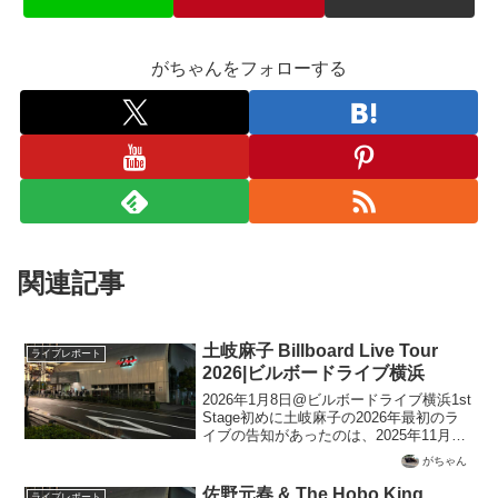
がちゃんをフォローする
関連記事
土岐麻子 Billboard Live Tour
ライブレポート
2026|ビルボードライブ横浜
2026年1月8日@ビルボードライブ横浜1st
Stage初めに土岐麻子の2026年最初のラ
イブの告知があったのは、2025年11月の
「Serendipities!」のライブが終わってす
がちゃん
ぐのことだったと思う。
「Serendipities!」...
佐野元春 & The Hobo King
ライブレポート