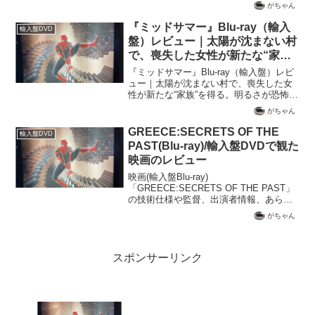
がちゃん
『ミッドサマー』Blu-ray（輸入
輸入盤DVD
盤）レビュー｜太陽が沈まない村
で、喪失した女性が新たな“家
族”を得る。明るさが恐怖を増幅
『ミッドサマー』Blu-ray（輸入盤）レビ
する異色ホラー【SDR / dts-HD
ュー｜太陽が沈まない村で、喪失した女
性が新たな“家族”を得る。明るさが恐怖を
MA】
増幅する異色ホラー【SDR / dts-HD
がちゃん
MA】家族を突然失い、深い悲しみの中に
いる若い女性が、恋人や友人たちとと
GREECE:SECRETS OF THE
輸入盤DVD
も...
PAST(Blu-ray)/輸入盤DVDで観た
映画のレビュー
映画(輸入盤Blu-ray)
「GREECE:SECRETS OF THE PAST」
の技術仕様や監督、出演者情報、あらす
じ、映画を鑑賞してのレビューを記載
がちゃん
スポンサーリンク