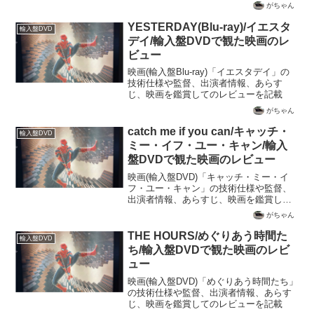
載
がちゃん
YESTERDAY(Blu-ray)/イエスタ
輸入盤DVD
デイ/輸入盤DVDで観た映画のレ
ビュー
映画(輸入盤Blu-ray)「イエスタデイ」の
技術仕様や監督、出演者情報、あらす
じ、映画を鑑賞してのレビューを記載
がちゃん
catch me if you can/キャッチ・
輸入盤DVD
ミー・イフ・ユー・キャン/輸入
盤DVDで観た映画のレビュー
映画(輸入盤DVD)「キャッチ・ミー・イ
フ・ユー・キャン」の技術仕様や監督、
出演者情報、あらすじ、映画を鑑賞して
のレビューを記載
がちゃん
THE HOURS/めぐりあう時間た
輸入盤DVD
ち/輸入盤DVDで観た映画のレビ
ュー
映画(輸入盤DVD)「めぐりあう時間たち」
の技術仕様や監督、出演者情報、あらす
じ、映画を鑑賞してのレビューを記載