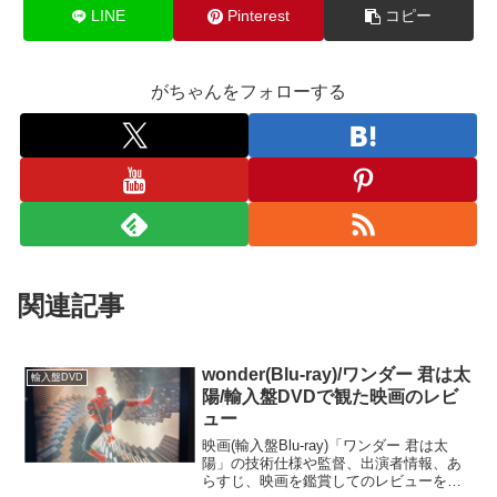
LINE
Pinterest
コピー
がちゃんをフォローする
関連記事
wonder(Blu-ray)/ワンダー 君は太
輸入盤DVD
陽/輸入盤DVDで観た映画のレビ
ュー
映画(輸入盤Blu-ray)「ワンダー 君は太
陽」の技術仕様や監督、出演者情報、あ
らすじ、映画を鑑賞してのレビューを記