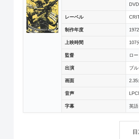
DV
レーベル
CRI
制作年度
19
上映時間
10
監督
ロー
出演
ブル
画面
2.
音声
LPC
字幕
英語
目