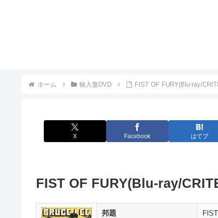
ホーム
輸入盤DVD
FIST OF FURY(Blu-r
X
Facebook
はてブ
FIST OF FURY(Blu-ray/CRIT
邦題
FIS