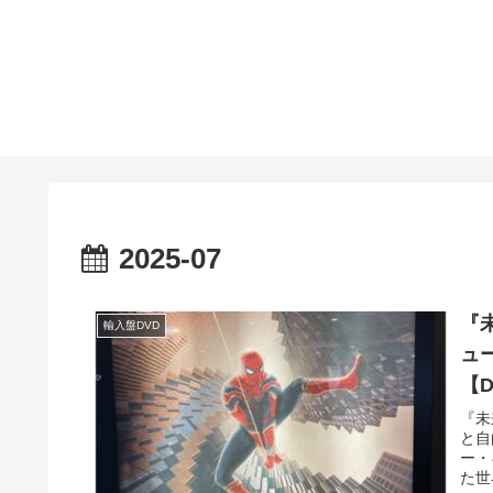
2025-07
『未
輸入盤DVD
ュ
【Do
『未
と自
ー・
た世