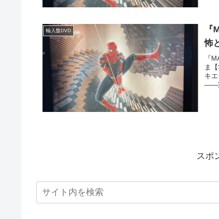
『
輸入盤DVD
怖と
『M
ま【
キエ
——
スポ