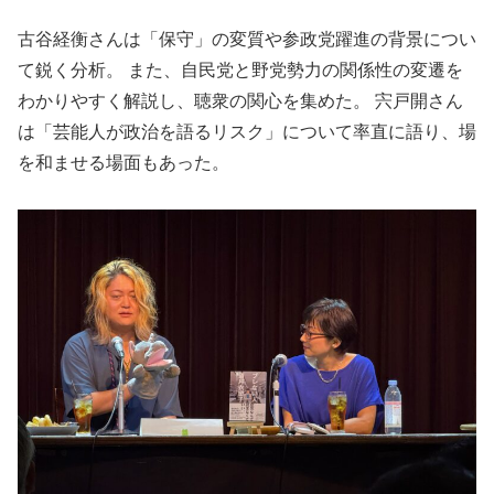
古谷経衡さんは「保守」の変質や参政党躍進の背景につい
て鋭く分析。 また、自民党と野党勢力の関係性の変遷を
わかりやすく解説し、聴衆の関心を集めた。 宍戸開さん
は「芸能人が政治を語るリスク」について率直に語り、場
を和ませる場面もあった。