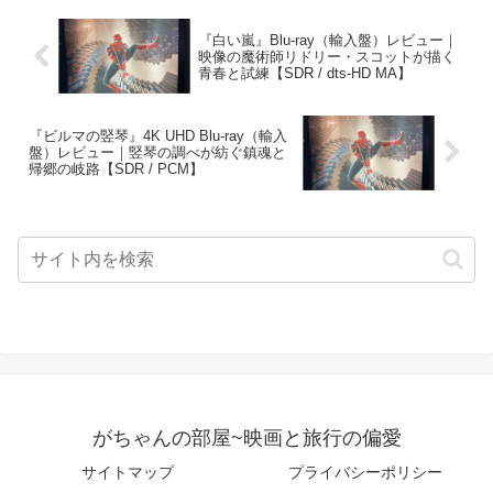
『白い嵐』Blu-ray（輸入盤）レビュー｜
映像の魔術師リドリー・スコットが描く
青春と試練【SDR / dts-HD MA】
『ビルマの竪琴』4K UHD Blu-ray（輸入
盤）レビュー｜竪琴の調べが紡ぐ鎮魂と
帰郷の岐路【SDR / PCM】
がちゃんの部屋~映画と旅行の偏愛
サイトマップ
プライバシーポリシー