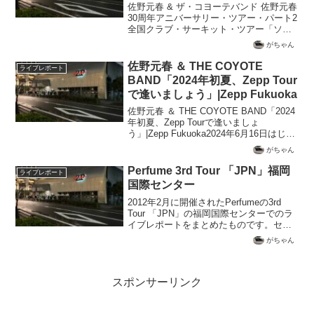
ーキット・ツアー「ソウル・ボー
佐野元春 & ザ・コヨーテバンド 佐野元春
イへの伝言」 Shibuya O-EAST
30周年アニバーサリー・ツアー・パート2
全国クラブ・サーキット・ツアー「ソウ
ル・ボーイへの伝言」 Shibuya O-EAST
がちゃん
のライブ鑑賞記録と、セットリスト一覧
佐野元春 ＆ THE COYOTE
ライブレポート
BAND「2024年初夏、Zepp Tour
で逢いましょう」|Zepp Fukuoka
佐野元春 ＆ THE COYOTE BAND「2024
年初夏、Zepp Tourで逢いましょ
う」|Zepp Fukuoka2024年6月16日はじめ
に2024年の春、佐野元春 & THE
がちゃん
COYOTE BANDの全国ツアー「2024年初
夏、...
Perfume 3rd Tour 「JPN」福岡
ライブレポート
国際センター
2012年2月に開催されたPerfumeの3rd
Tour 「JPN」の福岡国際センターでのラ
イブレポートをまとめたものです。セッ
トリストも掲載されています。
がちゃん
スポンサーリンク