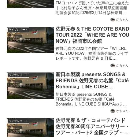
FMヨコハマで聴いていた声の主に会えた
｜北村浩子さん出演・神奈川県立図書館
朗読会参加記2026年3月14日@神奈川県
立図書館はじめに僕が神奈川県立図書館
がちゃん
で開催される朗読会のことを知ったの
は、SNSのXだった。僕が20歳代から30
佐野元春 & THE COYOTE BAND
ライブレポート
歳代ごろによ...
TOUR 2022「WHERE ARE YOU
NOW」福岡市民会館
佐野元春の2022年全国ツアー「WHERE
ARE YOU NOW」福岡市民会館のライブ
レポートです。佐野元春 & THE
COYOTE BANDの2022年5月8日の福岡市
がちゃん
民会館のライブレポートと、セットリス
トを公開しています。
新日本製薬 presents SONGS &
ライブレポート
FRIENDS 佐野元春の名盤「Café
Bohemia」LINE CUBE
SHIBUYA
新日本製薬 presents SONGS &
FRIENDS 佐野元春の名盤「Café
Bohemia」LINE CUBE SHIBUYAのライ
ブ鑑賞記録と、セットリスト一覧
がちゃん
佐野元春 & ザ・コヨーテバンド
ライブレポート
佐野元春30周年アニバーサリー・
ツアー・パート2 全国クラブ・サ