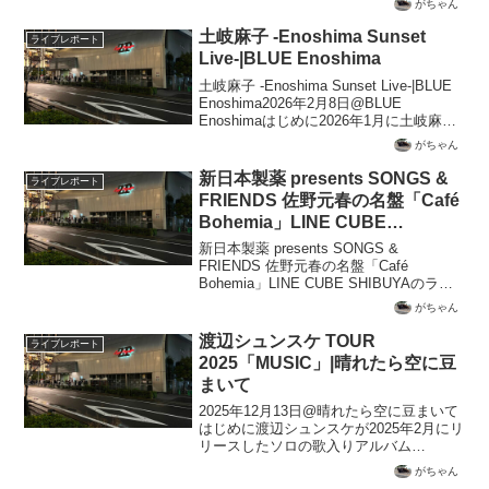
がちゃん
土岐麻子 -Enoshima Sunset
ライブレポート
Live-|BLUE Enoshima
土岐麻子 -Enoshima Sunset Live-|BLUE
Enoshima2026年2月8日@BLUE
Enoshimaはじめに2026年1月に土岐麻子
の「Billboard Live Tour 2026」をビルボー
がちゃん
ドライブ横浜で見...
新日本製薬 presents SONGS &
ライブレポート
FRIENDS 佐野元春の名盤「Café
Bohemia」LINE CUBE
SHIBUYA
新日本製薬 presents SONGS &
FRIENDS 佐野元春の名盤「Café
Bohemia」LINE CUBE SHIBUYAのライ
ブ鑑賞記録と、セットリスト一覧
がちゃん
渡辺シュンスケ TOUR
ライブレポート
2025「MUSIC」|晴れたら空に豆
まいて
2025年12月13日@晴れたら空に豆まいて
はじめに渡辺シュンスケが2025年2月にリ
リースしたソロの歌入りアルバム
「MUSIC」のプロモーションツアーを開
がちゃん
催するというのは、渡辺シュンスケと