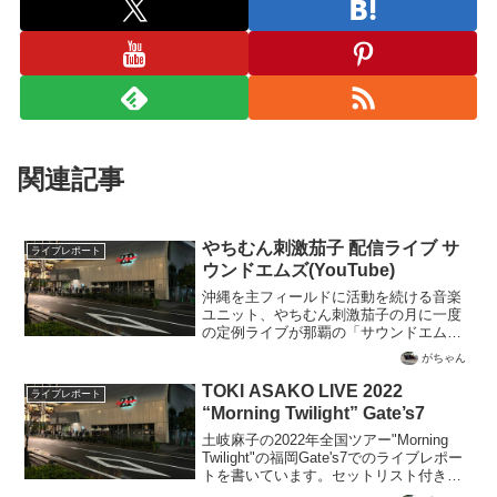
関連記事
やちむん刺激茄子 配信ライブ サ
ライブレポート
ウンドエムズ(YouTube)
沖縄を主フィールドに活動を続ける音楽
ユニット、やちむん刺激茄子の月に一度
の定例ライブが那覇の「サウンドエム
ズ」で2022年11月18日に開催されまし
がちゃん
た。そのアーカイヴ配信をYouTubeで見
ることができましたので、ライブレポー
TOKI ASAKO LIVE 2022
ライブレポート
トとして書き綴っています。
“Morning Twilight” Gate’s7
土岐麻子の2022年全国ツアー"Morning
Twilight"の福岡Gate's7でのライブレポー
トを書いています。セットリスト付きで
す。