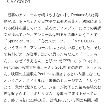
MY COLOR
観客のアンコールが鳴りやまない中、Perfume3人は再
度登場。あ〜ちゃんが日本語で感謝の言葉と、移籍にまつ
わる経緯を話していて、後ろのディスプレイにはその英訳
文が流れていた。アンコールは明るめの曲ということで、
「Spring of Life」、「心のスポーツ」、「MY COLOR」
という選曲で、アンコールにふさわしい感じがした。そし
て特別ゲストが登場。誰かと思ったらなんと「ドラえも
ん」。なぜドラえもん、と頭の中が???になっていた中、
Perfumeから重大発表。何んと2013年春の新作「ドラえも
ん」映画の主題歌をPerfumeを担当するという話になった
ということ。タイトルは「未来のミュージアム」というこ
とで、意外な驚きだった。ショーが終了した後も会場の歓
声は収まらず、「ポリリズム」を歌って盛り上がってい
た。終了時刻は22時16分。結構あっという間に時間が過