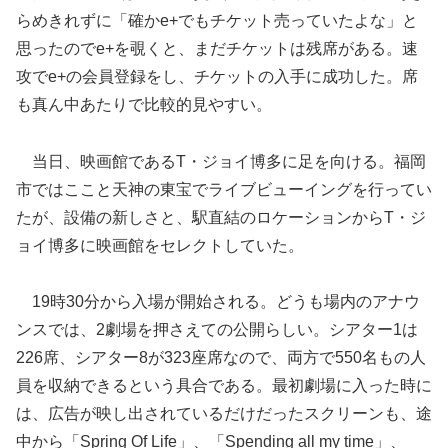
らめきれずに「確かe+でもチケット売っていたよな」と
思ったのでe+を覗くと、まだチケットは残席がある。速
攻でe+の会員登録をし、チケットの入手に成功した。席
も真ん中あたりで比較的見やすい。
当日、映画館であるT・ジョイ博多に足を向ける。福岡
市ではここと天神の東宝でライブビューイングを行ってい
たが、設備の新しさと、駅直結のロケーションからT・ジ
ョイ博多に映画館をセレクトしていた。
19時30分から入場が開始される。どうも場内のアナウ
ンスでは、2劇場を押さえての公開らしい。シアター1は
226席、シアター8が323座席なので、両方で550名もの人
員を収納できるという具合である。最初劇場に入った時に
は、広告が映し出されているだけだったスクリーンも、途
中から「Spring Of Life」、「Spending all my time」、