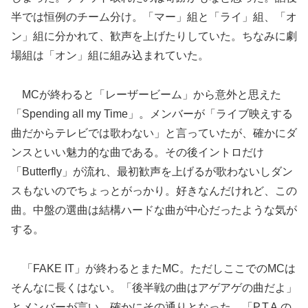
半では恒例のチーム分け。「マー」組と「ライ」組、「オ
ン」組に分かれて、歓声を上げたりしていた。ちなみに劇
場組は「オン」組に組み込まれていた。
MCが終わると「レーザービーム」から意外と思えた
「Spending all my Time」。メンバーが「ライブ映えする
曲だからテレビでは歌わない」と言っていたが、確かにダ
ンスといい魅力的な曲である。その後イントロだけ
「Butterfly」が流れ、最初歓声を上げるが歌わないしダン
スもないのでちょっとがっかり。好きなんだけれど、この
曲。中盤の選曲は結構ハードな曲が中心だったような気が
する。
「FAKE IT」が終わるとまたMC。ただしここでのMCは
そんなに長くはない。「後半戦の曲はアゲアゲの曲だよ」
とメンバーが言い、確かにその通りとなった。「P.T.A.の