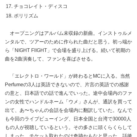
チョコレイト・ディスコ
ポリリズム
オープニングはアルバム未収録の新曲。インストゥルメ
ンタルで、ツアーのために作られた曲だと思う。初っ端か
ら「NIGHT FlIGHT」で会場を盛り上げる。続いて初期の
曲を2曲演奏して、ファンを喜ばさせる。
「エレクトロ・ワールド」が終わるとMCに入る。当然
Perfumeの3人は英語できないので、片言の英語での感謝
の意と、日本語での話で進んでいった。途中会場内のファ
ンの女性でハンドルネーム「ウメ」さんが、通訳を買って
出て、あ〜ちゃんの会話を会場内に翻訳していた。なんで
も今回のライブビューイング、日本全国と台湾で30000人
もの人が視聴しているという。その多さに頭くらくらして
しまった。チケット取れたのは奇跡かもなと思った。話後