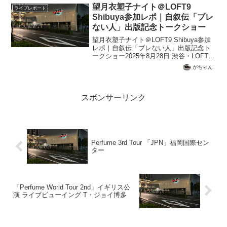
Schroeder-Headzの公式サイトで知った...
望月衣塑子ナイト＠LOFT9
ライブレポート
Shibuya参加レポ｜自叙伝「ブレ
ない人」出版記念トークショー
望月衣塑子ナイト＠LOFT9 Shibuya参加
レポ｜自叙伝「ブレない人」出版記念ト
ークショー2025年8月28日 渋谷・LOFT9
Shibuya2025年8月28日、渋谷のトークラ
がちゃん
イブハウスLOFT9 Shibuyaにて、東京新
聞の記者...
スポンサーリンク
Perfume 3rd Tour 「JPN」福岡国際セン
ター
「Perfume World Tour 2nd」イギリス公
演 ライブビューイング T・ジョイ博多