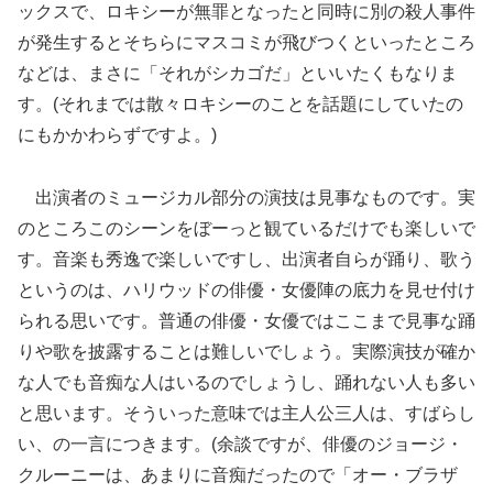
ックスで、ロキシーが無罪となったと同時に別の殺人事件
が発生するとそちらにマスコミが飛びつくといったところ
などは、まさに「それがシカゴだ」といいたくもなりま
す。(それまでは散々ロキシーのことを話題にしていたの
にもかかわらずですよ。)
出演者のミュージカル部分の演技は見事なものです。実
のところこのシーンをぼーっと観ているだけでも楽しいで
す。音楽も秀逸で楽しいですし、出演者自らが踊り、歌う
というのは、ハリウッドの俳優・女優陣の底力を見せ付け
られる思いです。普通の俳優・女優ではここまで見事な踊
りや歌を披露することは難しいでしょう。実際演技が確か
な人でも音痴な人はいるのでしょうし、踊れない人も多い
と思います。そういった意味では主人公三人は、すばらし
い、の一言につきます。(余談ですが、俳優のジョージ・
クルーニーは、あまりに音痴だったので「オー・ブラザ