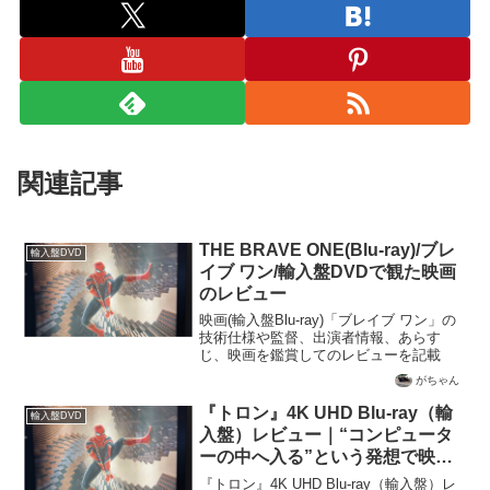
関連記事
THE BRAVE ONE(Blu-ray)/ブレ
輸入盤DVD
イブ ワン/輸入盤DVDで観た映画
のレビュー
映画(輸入盤Blu-ray)「ブレイブ ワン」の
技術仕様や監督、出演者情報、あらす
じ、映画を鑑賞してのレビューを記載
がちゃん
『トロン』4K UHD Blu-ray（輸
輸入盤DVD
入盤）レビュー｜“コンピュータ
ーの中へ入る”という発想で映画
史を更新したサイバーSFの金字
『トロン』4K UHD Blu-ray（輸入盤）レ