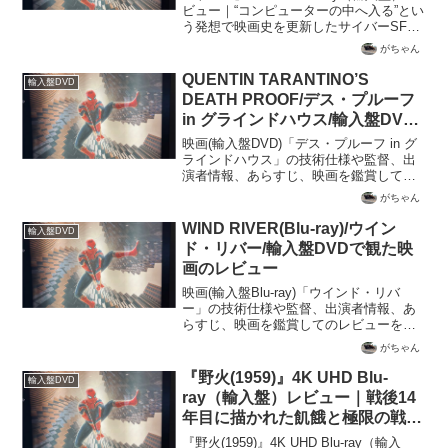
塔【Dolby Vision / Dolby
ビュー｜“コンピューターの中へ入る”とい
う発想で映画史を更新したサイバーSFの
Atmos】
金字塔【Dolby Vision / Dolby Atmos】
がちゃん
1982年、まだ家庭用コンピューターが一
般化してい...
QUENTIN TARANTINO’S
輸入盤DVD
DEATH PROOF/デス・プルーフ
in グラインドハウス/輸入盤DVD
で観た映画のレビュー
映画(輸入盤DVD)「デス・プルーフ in グ
ラインドハウス」の技術仕様や監督、出
演者情報、あらすじ、映画を鑑賞しての
レビューを記載
がちゃん
WIND RIVER(Blu-ray)/ウイン
輸入盤DVD
ド・リバー/輸入盤DVDで観た映
画のレビュー
映画(輸入盤Blu-ray)「ウインド・リバ
ー」の技術仕様や監督、出演者情報、あ
らすじ、映画を鑑賞してのレビューを記
載
がちゃん
『野火(1959)』4K UHD Blu-
輸入盤DVD
ray（輸入盤）レビュー｜戦後14
年目に描かれた飢餓と極限の戦場
【SDR / PCM】
『野火(1959)』4K UHD Blu-ray（輸入