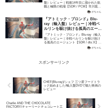
盤）レビュー｜戦後14年目に描かれた飢
餓と極限の戦場【SDR / PCM】市川崑が
大岡昇平の小説を映画化した戦争文学の
がちゃん
金字塔。戦後わずか14年という時期に製
作され、敗戦直後の空気を色濃く...
『アトミック・ブロンド』Blu-
輸入盤DVD
ray（輸入盤）レビュー｜冷戦ベ
ルリンを駆け抜ける孤高のエージ
ェント【SDR / dts:X】
『アトミック・ブロンド』Blu-ray（輸入
盤）レビュー｜冷戦ベルリンを駆け抜け
る孤高のエージェント【SDR / dts:X】
MI6の女スパイ、ローレン（シャーリー
がちゃん
ズ・セロン）が冷戦末期のベルリンで極
秘リストと二重スパイ「サッチェル」の
正体...
スポンサーリンク
CHEF(Blu-ray)/シェフ 三ツ星フードトラ
ック始めました/輸入盤DVDで観た映画の
レビュー
Charlie AND THE CHOCOLATE
FACTORY/チャーリーとチョコレート工