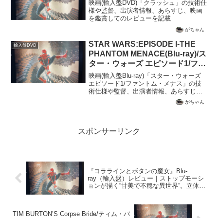
映画(輸入盤DVD)「クラッシュ」の技術仕
様や監督、出演者情報、あらすじ、映画
を鑑賞してのレビューを記載
がちゃん
STAR WARS:EPISODE I-THE
輸入盤DVD
PHANTOM MENACE(Blu-ray)/ス
ター・ウォーズ エピソード1/ファ
ントム・メナス/輸入盤DVDで観
映画(輸入盤Blu-ray)「スター・ウォーズ
た映画のレビュー
エピソード1/ファントム・メナス」の技
術仕様や監督、出演者情報、あらすじ、
映画を鑑賞してのレビューを記載
がちゃん
スポンサーリンク
『コララインとボタンの魔女』Blu-
ray（輸入盤）レビュー｜ストップモーシ
ョンが描く“甘美で不穏な異世界”。立体映
像が物語世界を完成させた傑作【SDR /
dts-HD MA】
TIM BURTON’S Corpse Bride/ティム・バ