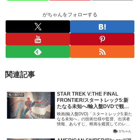
がちゃんをフォローする
関連記事
STAR TREK V:THE FINAL
輸入盤DVD
FRONTIER/スタートレック5:新
たなる未知へ/輸入盤DVDで観た
映画のレビュー
映画(輸入盤DVD)「スタートレック5:新た
なる未知へ」の技術仕様や監督、出演者
情報、あらすじ、映画を鑑賞してのレビ
ューを記載
がちゃん