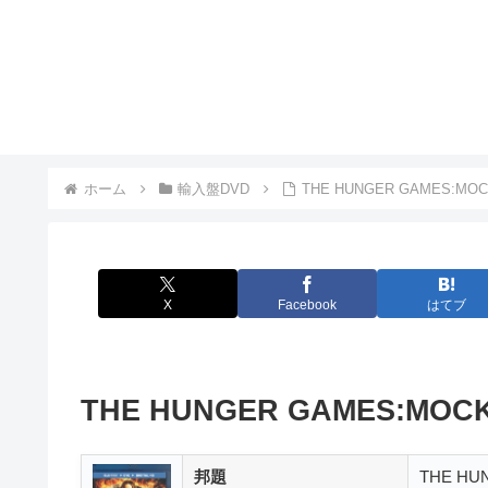
ホーム
輸入盤DVD
THE HUNGER GAMES:M
X
Facebook
はてブ
THE HUNGER GAMES:MOCKIN
邦題
THE HU