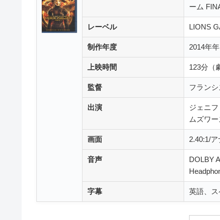
ーム FI
レーベル
LIONS 
制作年度
2014
上映時間
123分
監督
フランシ
出演
ジェニフ
ムズワー
画面
2.40:
音声
DOLBY A
Headpho
字幕
英語、ス