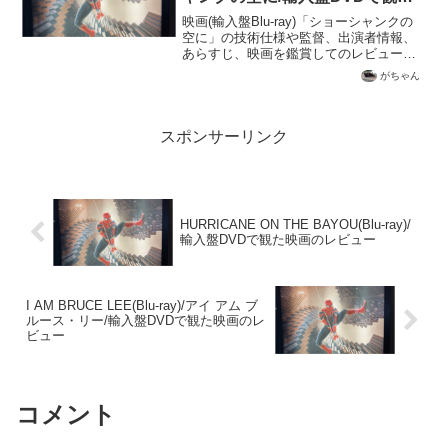
映画のレビュー
映画(輸入盤Blu-ray)「ショーシャンクの
空に」の技術仕様や監督、出演者情報、
あらすじ、映画を鑑賞してのレビューを
記載
がちゃん
スポンサーリンク
HURRICANE ON THE BAYOU(Blu-ray)/
輸入盤DVDで観た映画のレビュー
I AM BRUCE LEE(Blu-ray)/アイ アム ブ
ルース・リー/輸入盤DVDで観た映画のレ
ビュー
コメント