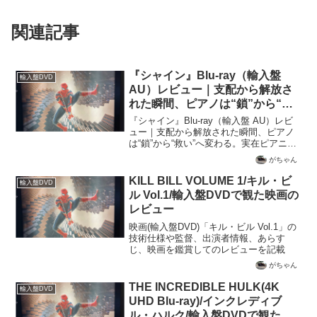
関連記事
『シャイン』Blu-ray（輸入盤
輸入盤DVD
AU）レビュー｜支配から解放さ
れた瞬間、ピアノは“鎖”から“救
い”へ変わる。実在ピアニストの
『シャイン』Blu-ray（輸入盤 AU）レビ
半生を描く魂の伝記ドラマ【SDR
ュー｜支配から解放された瞬間、ピアノ
は“鎖”から“救い”へ変わる。実在ピアニス
/ dts-HD MA】
トの半生を描く魂の伝記ドラマ【SDR /
がちゃん
dts-HD MA】実在のピアニスト、デヴィ
ッド・ヘルフゴットの人生を映画...
KILL BILL VOLUME 1/キル・ビ
輸入盤DVD
ル Vol.1/輸入盤DVDで観た映画の
レビュー
映画(輸入盤DVD)「キル・ビル Vol.1」の
技術仕様や監督、出演者情報、あらす
じ、映画を鑑賞してのレビューを記載
がちゃん
THE INCREDIBLE HULK(4K
輸入盤DVD
UHD Blu-ray)/インクレディブ
ル・ハルク/輸入盤DVDで観た映