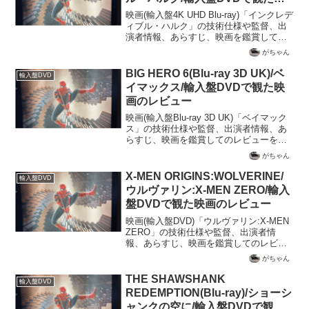
画のレビュー
映画(輸入盤4K UHD Blu-ray)「インクレデ
ィブル・ハルク」の技術仕様や監督、出
演者情報、あらすじ、映画を鑑賞しての
レビューを記載
がちゃん
BIG HERO 6(Blu-ray 3D UK)/ベ
輸入盤DVD
イマックス/輸入盤DVDで観た映
画のレビュー
映画(輸入盤Blu-ray 3D UK)「ベイマック
ス」の技術仕様や監督、出演者情報、あ
らすじ、映画を鑑賞してのレビューを記
載
がちゃん
X-MEN ORIGINS:WOLVERINE/
輸入盤DVD
ウルヴァリン:X-MEN ZERO/輸入
盤DVDで観た映画のレビュー
映画(輸入盤DVD)「ウルヴァリン:X-MEN
ZERO」の技術仕様や監督、出演者情
報、あらすじ、映画を鑑賞してのレビュ
ーを記載
がちゃん
THE SHAWSHANK
輸入盤DVD
REDEMPTION(Blu-ray)/ショーシ
ャンクの空に/輸入盤DVDで観た