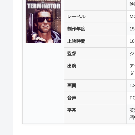
映
レーベル
MG
制作年度
1
上映時間
1
監督
ジ
出演
ア
ダ
画面
1
音声
P
字幕
英
語