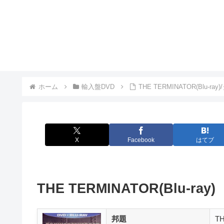
ホーム
輸入盤DVD
THE TERMINATOR(Bl
X
Facebook
はてブ
THE TERMINATOR(Blu-ray)
邦題
T