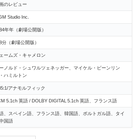
画のレビュー
M Studio Inc.
984年年（劇場公開版）
08分（劇場公開版）
ェームズ・キャメロン
ーノルド・シュワルツェネッガー、マイケル・ビーンリン
・ハミルトン
.85:1/アナモルフィック
CM 5.1ch 英語 / DOLBY DIGITAL 5.1ch 英語、フランス語
語、スペイン語、フランス語、韓国語、ポルトガル語、タイ
中国語