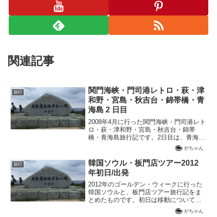
関連記事
関門海峡・門司港レトロ・萩・津
旅行
和野・宮島・秋吉台・錦帯橋・青
海島 2 日目
2008年4月に行った関門海峡・門司港レト
ロ・萩・津和野・宮島・秋吉台・錦帯
橋・青海島旅行記です。2日目は、青海
島、関門海峡、門司港レトロを観光して
がちゃん
います。
韓国ソウル・板門店ツアー2012
旅行
年初日/出発
2012年のゴールデン・ウィークに行った
韓国ソウルと、板門店ツアー旅行記をま
とめたものです。初日は移動についてま
とめています。
がちゃん