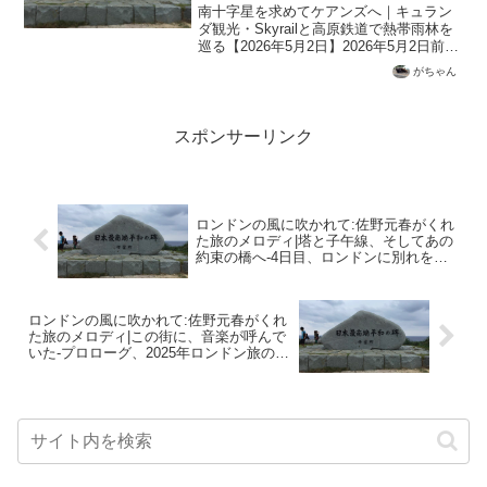
2日】
南十字星を求めてケアンズへ｜キュラン
ダ観光・Skyrailと高原鉄道で熱帯雨林を
巡る【2026年5月2日】2026年5月2日前夜
は早めに就寝昨晩、「Cock & Bull」で夕
がちゃん
食を食べた後、近くのコンビニに寄っ
て、翌朝の朝食用にサンドウィッ...
スポンサーリンク
ロンドンの風に吹かれて:佐野元春がくれ
た旅のメロディ|塔と子午線、そしてあの
約束の橋へ-4日目、ロンドンに別れを告
げる前に
ロンドンの風に吹かれて:佐野元春がくれ
た旅のメロディ|この街に、音楽が呼んで
いた-プロローグ、2025年ロンドン旅のは
じまりに