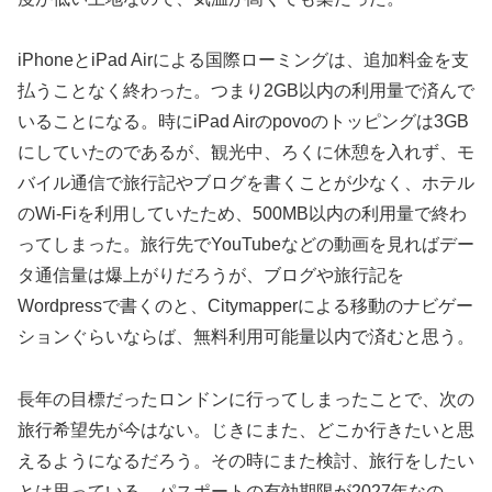
iPhoneとiPad Airによる国際ローミングは、追加料金を支
払うことなく終わった。つまり2GB以内の利用量で済んで
いることになる。時にiPad Airのpovoのトッピングは3GB
にしていたのであるが、観光中、ろくに休憩を入れず、モ
バイル通信で旅行記やブログを書くことが少なく、ホテル
のWi-Fiを利用していたため、500MB以内の利用量で終わ
ってしまった。旅行先でYouTubeなどの動画を見ればデー
タ通信量は爆上がりだろうが、ブログや旅行記を
Wordpressで書くのと、Citymapperによる移動のナビゲー
ションぐらいならば、無料利用可能量以内で済むと思う。
長年の目標だったロンドンに行ってしまったことで、次の
旅行希望先が今はない。じきにまた、どこか行きたいと思
えるようになるだろう。その時にまた検討、旅行をしたい
とは思っている。パスポートの有効期限が2027年なの