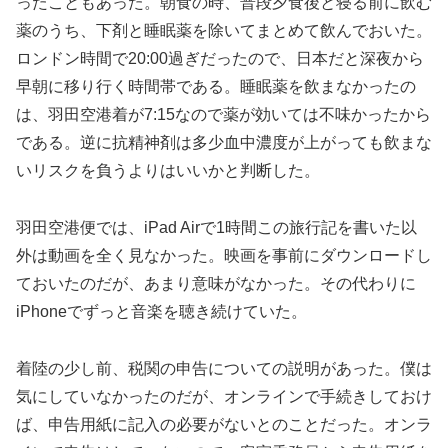
ったこともあった。朝食の時、普段夕食後と寝る前に飲む
薬のうち、下剤と睡眠薬を除いてまとめて飲んでおいた。
ロンドン時間で20:00過ぎだったので、日本だと深夜から
早朝に移り行く時間帯である。睡眠薬を飲まなかったの
は、羽田空港着が7:15なので薬が効いては不味かったから
である。逆に抗精神剤は多少血中濃度が上がっても飲まな
いリスクを負うよりはいいかと判断した。
羽田空港便では、iPad Airで1時間この旅行記を書いた以
外は動画を全く見なかった。映画を事前にダウンロードし
ておいたのだが、あまり意味がなかった。その代わりに
iPhoneでずっと音楽を聴き続けていた。
着陸の少し前、税関の申告についての説明があった。僕は
気にしていなかったのだが、オンラインで手続きしておけ
ば、申告用紙に記入の必要がないとのことだった。オンラ