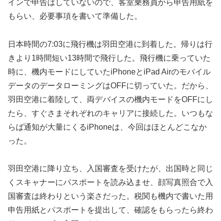
インで申告はしていないので、客室乗務員から申告用紙を
もらい、必要事項を書いて準備した。
日本時間の7:03に飛行機は羽田空港に到着した。帰りは行
きより1時間短い13時間で飛行した。飛行機に乗っていた
時に、機内モードにしていたiPhoneとiPad Airのモバイル
データのデータローミングはOFFに切っていた。だから、
羽田空港に着陸して、両デバイスの機内モードをOFFにし
たら、すぐさまそれぞれのキャリアに接続した。いつもな
らば通知が大量にくるiPhoneは、今回はほとんどこなか
った。
羽田空港に降り立ち、入国審査を受けたが、出国時と同じ
くスキャナーにパスポートを読み込ませ、顔写真照合で入
国審査は終わりという楽さだった。税関も機内で書いた用
申告用紙とパスポートを提出して、確認をもらったら終わ