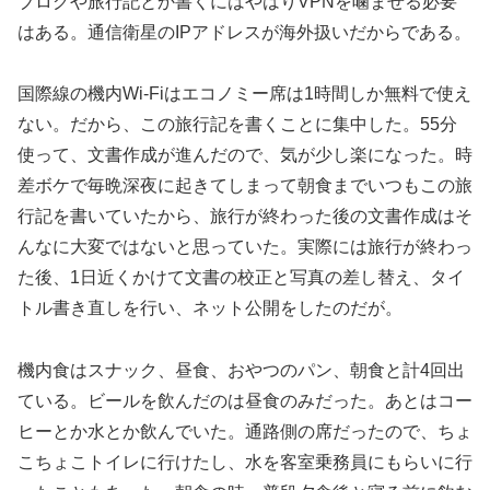
ブログや旅行記とか書くにはやはりVPNを噛ませる必要
はある。通信衛星のIPアドレスが海外扱いだからである。
国際線の機内Wi-Fiはエコノミー席は1時間しか無料で使え
ない。だから、この旅行記を書くことに集中した。55分
使って、文書作成が進んだので、気が少し楽になった。時
差ボケで毎晩深夜に起きてしまって朝食までいつもこの旅
行記を書いていたから、旅行が終わった後の文書作成はそ
んなに大変ではないと思っていた。実際には旅行が終わっ
た後、1日近くかけて文書の校正と写真の差し替え、タイ
トル書き直しを行い、ネット公開をしたのだが。
機内食はスナック、昼食、おやつのパン、朝食と計4回出
ている。ビールを飲んだのは昼食のみだった。あとはコー
ヒーとか水とか飲んでいた。通路側の席だったので、ちょ
こちょこトイレに行けたし、水を客室乗務員にもらいに行