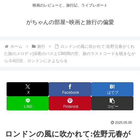
映画のレビューと、旅行記、ライブレポート
がちゃんの部屋~映画と旅行の偏愛
ホーム
旅行
ロンドンの風に吹かれて:佐野元春がくれ
た旅のメロディ|深夜のバスと13時間の空、旅のラストコードを聴きなが
ら-5-6日目、ロンドンにさよならを
X
Facebook
はてブ
LINE
Pinterest
コピー
2025.05.05
ロンドンの風に吹かれて:佐野元春が