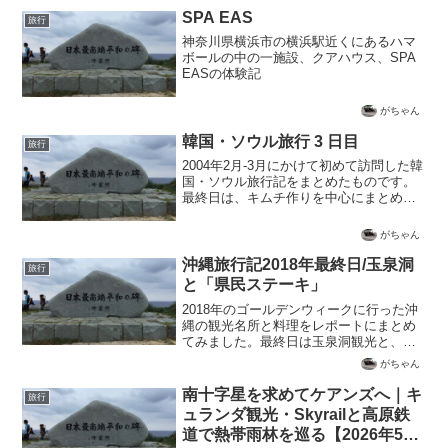
SPA EAS
旅行
神奈川県横浜市の横浜駅近くにあるハマ
ボールの中の一施設、クアハウス、SPA
EASの体験記
がちゃん
韓国・ソウル旅行 3 日目
旅行
2004年2月-3月にかけて初めて訪問した韓
国・ソウル旅行記をまとめたものです。
最終日は、キムチ作りを中心にまとめて
います。
がちゃん
沖縄旅行記2018年最終日/玉泉洞
旅行
と「県民ステーキ」
2018年のゴールデンウィークに行った沖
縄の観光名所と料理をレポートにまとめ
てみました。最終日は玉泉洞観光と、県
民ステーキなどを堪能しています。
がちゃん
南十字星を求めてケアンズへ｜キ
旅行
ュランダ観光・Skyrailと高原鉄
道で熱帯雨林を巡る【2026年5月