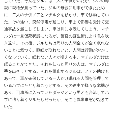
していた。そんなジルには二人の子供がいたが、ジルの母
親に親権が渡っていた。ジルの母親に用事ができたため
に、二人の子供ノアとマチルダを預かり、車で移動してい
た。その途中、突然停電が起こり、車まで影響を受けて交
通事故を起こしてしまい、車は川に水没してしまう。マチ
ルダは一旦仮死状態になるが、警官の蘇生術により息を吹
き返す。その後、ジルたちは周りの人間全てが全く眠れな
いことに気づく。睡眠が取れないと、人間は行動がおかし
くなっていく。眠れない人々が増える中、マチルダだけは
眠ることができた。それを知った周りの人は、マチルダに
手を出そうとする。それを阻止するジルは、ノアの助けも
あって、軍が確保している一人だけ眠れる人間を管理して
いるハブにたどり着こうとする。その途中で様々な危機が
あり、刑務所に入っていたダッジという男とも合流してハ
ブに辿り着くジルたちだったが、そこも異常事態が起きて
いた。