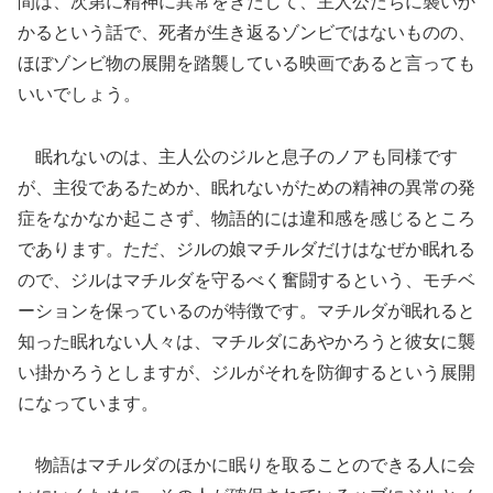
間は、次第に精神に異常をきたして、主人公たちに襲いか
かるという話で、死者が生き返るゾンビではないものの、
ほぼゾンビ物の展開を踏襲している映画であると言っても
いいでしょう。
眠れないのは、主人公のジルと息子のノアも同様です
が、主役であるためか、眠れないがための精神の異常の発
症をなかなか起こさず、物語的には違和感を感じるところ
であります。ただ、ジルの娘マチルダだけはなぜか眠れる
ので、ジルはマチルダを守るべく奮闘するという、モチベ
ーションを保っているのが特徴です。マチルダが眠れると
知った眠れない人々は、マチルダにあやかろうと彼女に襲
い掛かろうとしますが、ジルがそれを防御するという展開
になっています。
物語はマチルダのほかに眠りを取ることのできる人に会