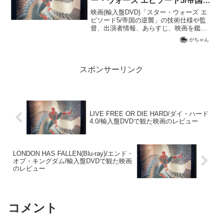
ー・ウォーズ エピソード5/帝国の
逆襲/輸入盤DVDで観た映画のレ
映画(輸入盤DVD)「スター・ウォーズ エ
ビュー
ピソード5/帝国の逆襲」の技術仕様や監
督、出演者情報、あらすじ、映画を鑑賞
してのレビューを記載
がちゃん
スポンサーリンク
LIVE FREE OR DIE HARD/ダイ・ハード
4.0/輸入盤DVDで観た映画のレビュー
LONDON HAS FALLEN(Blu-ray)/エンド・
オブ・キングダム/輸入盤DVDで観た映画
のレビュー
コメント