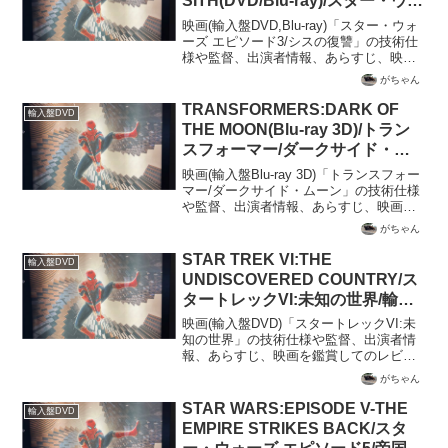
SITH(DVD/Blu-ray)/スター・ウォ
ーズ エピソード3/シスの復讐/輸
映画(輸入盤DVD,Blu-ray)「スター・ウォ
入盤DVDで観た映画のレビュー
ーズ エピソード3/シスの復讐」の技術仕
様や監督、出演者情報、あらすじ、映画
を鑑賞してのレビューを記載
がちゃん
TRANSFORMERS:DARK OF
輸入盤DVD
THE MOON(Blu-ray 3D)/トラン
スフォーマー/ダークサイド・ム
ーン/輸入盤DVDで観た映画のレ
映画(輸入盤Blu-ray 3D)「トランスフォー
ビュー
マー/ダークサイド・ムーン」の技術仕様
や監督、出演者情報、あらすじ、映画を
鑑賞してのレビューを記載
がちゃん
STAR TREK VI:THE
輸入盤DVD
UNDISCOVERED COUNTRY/ス
タートレックVI:未知の世界/輸入
盤DVDで観た映画のレビュー
映画(輸入盤DVD)「スタートレックVI:未
知の世界」の技術仕様や監督、出演者情
報、あらすじ、映画を鑑賞してのレビュ
ーを記載
がちゃん
STAR WARS:EPISODE V-THE
輸入盤DVD
EMPIRE STRIKES BACK/スタ