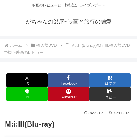
映画のレビューと、旅行記、ライブレポート
がちゃんの部屋~映画と旅行の偏愛
ホーム
輸入盤DVD
M:i:III(Blu-ray)/M:i:III/輸入盤DVD
で観た映画のレビュー
X
Facebook
はてブ
LINE
Pinterest
コピー
2022.01.21
2024.10.12
M:i:III(Blu-ray)