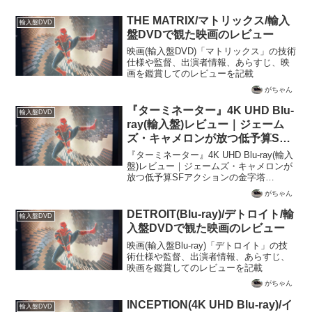
THE MATRIX/マトリックス/輸入
輸入盤DVD
盤DVDで観た映画のレビュー
映画(輸入盤DVD)「マトリックス」の技術
仕様や監督、出演者情報、あらすじ、映
画を鑑賞してのレビューを記載
がちゃん
『ターミネーター』4K UHD Blu-
輸入盤DVD
ray(輸入盤)レビュー｜ジェーム
ズ・キャメロンが放つ低予算SF
アクションの金字塔【Dolby
『ターミネーター』4K UHD Blu-ray(輸入
Vision / Dolby Atmos】
盤)レビュー｜ジェームズ・キャメロンが
放つ低予算SFアクションの金字塔
【Dolby Vision / Dolby Atmos】1984年、
がちゃん
低予算ながら世界的ヒットとなり、キャ
メロンとシュワ...
DETROIT(Blu-ray)/デトロイト/輸
輸入盤DVD
入盤DVDで観た映画のレビュー
映画(輸入盤Blu-ray)「デトロイト」の技
術仕様や監督、出演者情報、あらすじ、
映画を鑑賞してのレビューを記載
がちゃん
INCEPTION(4K UHD Blu-ray)/イ
輸入盤DVD