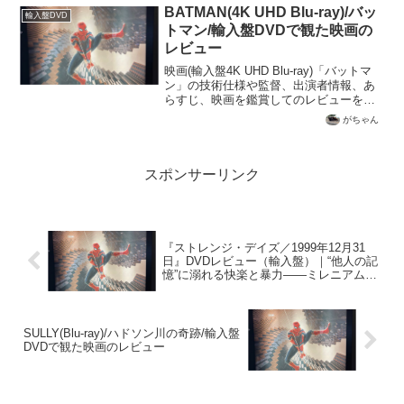
BATMAN(4K UHD Blu-ray)/バッ
輸入盤DVD
トマン/輸入盤DVDで観た映画の
レビュー
映画(輸入盤4K UHD Blu-ray)「バットマ
ン」の技術仕様や監督、出演者情報、あ
らすじ、映画を鑑賞してのレビューを記
載
がちゃん
スポンサーリンク
『ストレンジ・デイズ／1999年12月31
日』DVDレビュー（輸入盤）｜“他人の記
憶”に溺れる快楽と暴力——ミレニアム前
夜、LAが見た悪夢【SD（レターボック
ス）/ Dolby Digital】
SULLY(Blu-ray)/ハドソン川の奇跡/輸入盤
DVDで観た映画のレビュー