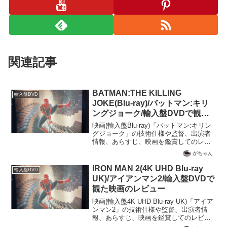
関連記事
BATMAN:THE KILLING
輸入盤DVD
JOKE(Blu-ray)/バットマン:キリ
ングジョーク/輸入盤DVDで観た
映画のレビュー
映画(輸入盤Blu-ray)「バットマン:キリン
グジョーク」の技術仕様や監督、出演者
情報、あらすじ、映画を鑑賞してのレビ
ューを記載
がちゃん
IRON MAN 2(4K UHD Blu-ray
輸入盤DVD
UK)/アイアンマン2/輸入盤DVDで
観た映画のレビュー
映画(輸入盤4K UHD Blu-ray UK)「アイア
ンマン2」の技術仕様や監督、出演者情
報、あらすじ、映画を鑑賞してのレビュ
ーを記載