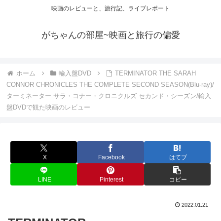
映画のレビューと、旅行記、ライブレポート
がちゃんの部屋~映画と旅行の偏愛
ホーム
輸入盤DVD
TERMINATOR THE SARAH
CONNOR CHRONICLES THE COMPLETE SECOND SEASON(Blu-ray)/
ターミネーター サラ・コナー・クロニクルズ セカンド・シーズン/輸入
盤DVDで観た映画のレビュー
X
Facebook
はてブ
LINE
Pinterest
コピー
2022.01.21