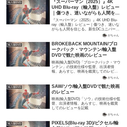
『スーパーマン（2025）』4K
輸入盤DVD
UHD Blu-ray（輸入盤）レビュー
｜傷つき、迷いながらも人間を信
じる。新生DCユニバースを担う
『スーパーマン（2025）』4K UHD Blu-
現代版スーパーヒーロー【Dolby
ray（輸入盤）レビュー｜傷つき、迷いな
がらも人間を信じる。新生DCユニバース
Vision / Dolby Atmos】
を担う現代版スーパーヒーロー【Dolby
がちゃん
Vision / Dolby Atmos】何度も実写映画化
されてきたD...
BROKEBACK MOUNTAIN/ブロ
輸入盤DVD
ークバック・マウンテン/輸入盤
DVDで観た映画のレビュー
映画(輸入盤DVD)「ブロークバック・マウ
ンテン」の技術仕様や監督、出演者情
報、あらすじ、映画を鑑賞してのレビュ
ーを記載
がちゃん
SAW/ソウ/輸入盤DVDで観た映画
輸入盤DVD
のレビュー
映画(輸入盤DVD)「ソウ」の技術仕様や監
督、出演者情報、あらすじ、映画を鑑賞
してのレビューを記載
がちゃん
PIXELS(Blu-ray 3D)/ピクセル/輸
輸入盤DVD