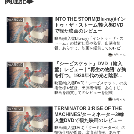
関連記事
INTO THE STORM(Blu-ray)/イン
輸入盤DVD
トゥ・ザ・ストーム/輸入盤DVD
で観た映画のレビュー
映画(輸入盤Blu-ray)「イントゥ・ザ・ス
トーム」の技術仕様や監督、出演者情
報、あらすじ、映画を鑑賞してのレビュ
ーを記載
がちゃん
『シービスケット』DVD（輸入
輸入盤DVD
盤）レビュー｜“再生の物語”が胸
を打つ。1930年代の光と陰影を
刻む良質ドラマ【SDR / Dolby
映画(輸入盤DVD)「シービスケット」の技
Digital 5.1】
術仕様や監督、出演者情報、あらすじ、
映画を鑑賞してのレビューを記載
がちゃん
TERMINATOR 3:RISE OF THE
輸入盤DVD
MACHINES/ターミネーター3/輸
入盤DVDで観た映画のレビュー
映画(輸入盤DVD)「ターミネーター3」の
技術仕様や監督、出演者情報、あらす