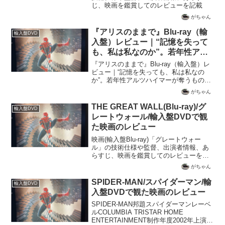
じ、映画を鑑賞してのレビューを記載
がちゃん
『アリスのままで』Blu-ray（輸
輸入盤DVD
入盤）レビュー｜“記憶を失って
も、私は私なのか”。若年性アル
ツハイマーが奪うものと、なお残
『アリスのままで』Blu-ray（輸入盤）レ
るものを見つめた痛切な家族ドラ
ビュー｜“記憶を失っても、私は私なの
か”。若年性アルツハイマーが奪うもの
マ【SDR / dts-HD MA】
と、なお残るものを見つめた痛切な家族
がちゃん
ドラマ【SDR / dts-HD MA】50歳にして
若年性アルツハイマー病を発症した女
THE GREAT WALL(Blu-ray)/グ
輸入盤DVD
性...
レートウォール/輸入盤DVDで観
た映画のレビュー
映画(輸入盤Blu-ray)「グレートウォー
ル」の技術仕様や監督、出演者情報、あ
らすじ、映画を鑑賞してのレビューを記
載
がちゃん
SPIDER-MAN/スパイダーマン/輸
輸入盤DVD
入盤DVDで観た映画のレビュー
SPIDER-MAN邦題スパイダーマンレーベ
ルCOLUMBIA TRISTAR HOME
ENTERTAINMENT制作年度2002年上演時