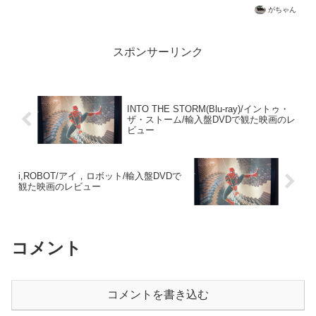
間121分監督サム・ライミ出演トビー・マ
がちゃん
グワイア、ウイレム・デフォー、キルス
ティン・ダンスト画面1....
スポンサーリンク
INTO THE STORM(Blu-ray)/イントゥ・
ザ・ストーム/輸入盤DVDで観た映画のレ
ビュー
i,ROBOT/アイ，ロボット/輸入盤DVDで
観た映画のレビュー
コメント
コメントを書き込む