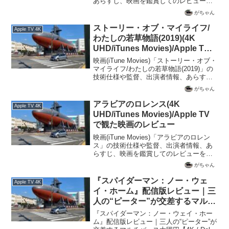
あらすじ、映画を鑑賞してのレビューを
記載
がちゃん
ストーリー・オブ・マイライフ/
Apple TV 4K
わたしの若草物語(2019)(4K
UHD/iTunes Movies)/Apple TV
で観た映画のレビュー
映画(iTune Movies)「ストーリー・オブ・
マイライフ/わたしの若草物語(2019)」の
技術仕様や監督、出演者情報、あらす
じ、映画を鑑賞してのレビューを記載
がちゃん
アラビアのロレンス(4K
Apple TV 4K
UHD/iTunes Movies)/Apple TV
で観た映画のレビュー
映画(iTune Movies)「アラビアのロレン
ス」の技術仕様や監督、出演者情報、あ
らすじ、映画を鑑賞してのレビューを記
載
がちゃん
『スパイダーマン：ノー・ウェ
Apple TV 4K
イ・ホーム』配信版レビュー｜三
人の“ピーター”が交差するマルチ
バース大団円【4K / Dolby Vision
『スパイダーマン：ノー・ウェイ・ホー
/ Atmos】
ム』配信版レビュー｜三人の“ピーター”が