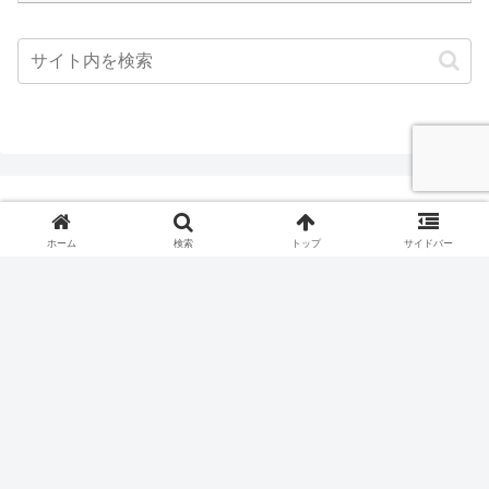
がちゃんの部屋~映画と旅行の偏愛
ホーム
検索
トップ
サイドバー
サイトマップ
プライバシーポリシー
プロフィール
© 2022 がちゃんの部屋~映画と旅行の偏愛.