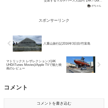
交差するマルチバース大団円【4K / Dolby
Vision / Atmos】MCU版スパイダーマン
がちゃん
三部作の集大成。正体露呈の代償から始
まる若きヒーローの葛藤を、...
スポンサーリンク
八重山旅行記2016年3日目/竹富島
マトリックス レザレクションズ(4K
UHD/iTunes Movies)/Apple TVで観た映
画のレビュー
コメント
コメントを書き込む