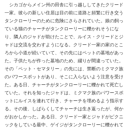
シカゴからメイン州の田舎に引っ越ししてきたクリード
一家。彼らの新しい住居は目の前に道路と頻繁に行き交う
タンクローリーのために危険にさらされていた。娘の飼っ
ている猫のチャーチがタンクローリーに轢かれそうにな
り、隣人のジャドが助けたことで、ルイス・クリードとジ
ャドは交流を交わすようになる。クリード一家の家のとこ
ろから小道が続いていて、その先にはペットの墓地があっ
た。子供たちが作った墓地のため、綴りが間違っていた。
その「ペット・セマタリー」の先には、禁断のミクマク族
のパワースポットがあり、そこに入らないよう注意を受け
た。ある日、チャーチがタンクローリーに轢かれて死亡し
ていた。それを知ったジャドは、ミクマク族のパワースポ
ットにルイスを連れて行き、チャーチを埋めるよう指示す
る。その後、しばらくしてチャーチは生き返ったが、何か
がおかしかった。ある日、クリード一家とジャドがピクニ
ックをしている最中、ゲイジがタンクローリーに轢かれて