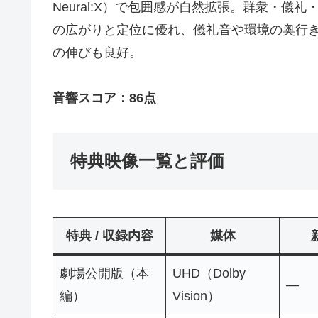
Neural:X）で包囲感が自然拡張。群衆・儀
の広がりと定位に優れ、儀礼音や環境の奥行
の伸びも良好。
音響スコア：86点
特典映像一覧と評価
特典 / 収録内容
媒体
劇場公開版（本
UHD（Dolby
—
編）
Vision）