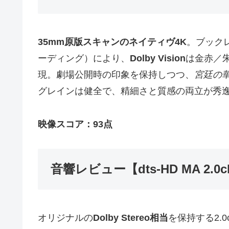
35mm原版スキャンのネイティヴ4K
。ブック
ーディング）により、
Dolby Vision
は金赤／
現。劇場公開時の印象を保持しつつ、
宮廷の
グレインは健全で、精細さと質感の両立が秀
映像スコア：93点
音響レビュー【dts-HD MA 2.0ch 
オリジナルの
Dolby Stereo相当
を保持する2.