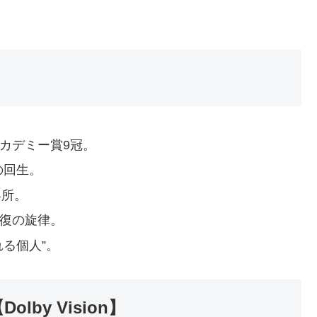
カデミー賞9冠。
の回生。
容所。
復の旋律。
る個人”。
olby Vision】