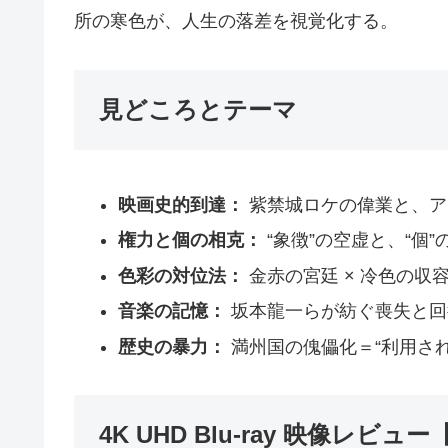
所の寒色が、人生の落差を視覚化する。
見どころとテーマ
映画史的到達：
紫禁城ロケの偉業と、ア
権力と個の相克：
“象徴”の空虚と、“個”
色彩の対位法：
金赤の宮廷 × 冷色の収
音楽の記憶：
坂本龍一らが紡ぐ喪失と回
歴史の暴力：
満州国の傀儡化＝“利用され
4K UHD Blu-ray 映像レビュー【D