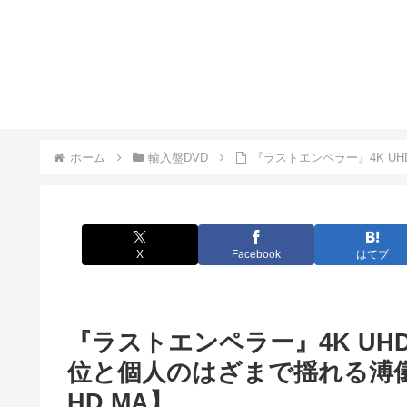
ホーム
輸入盤DVD
『ラストエンペラー』4K UHD 
X
Facebook
はてブ
『ラストエンペラー』4K UHD
位と個人のはざまで揺れる溥儀の生と残
HD MA】