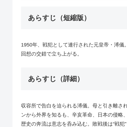
あらすじ（短縮版）
1950年、戦犯として連行された元皇帝・溥
回想の交錯で立ち上がる。
あらすじ（詳細）
収容所で告白を迫られる溥儀。母と引き離さ
ンから外界を知るも、辛亥革命、日本の侵略、
歴史の奔流は意志を呑み込む。敗戦後は“戦犯