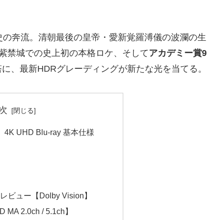
史の奔流。清朝最後の皇帝・愛新覚羅溥儀の波瀾の生
紫禁城での史上初の本格ロケ、そして
アカデミー賞9
に、最新HDRグレーディングが新たな光を当てる。
次
 UHD Blu-ray 基本仕様
映像レビュー【Dolby Vision】
A 2.0ch / 5.1ch】