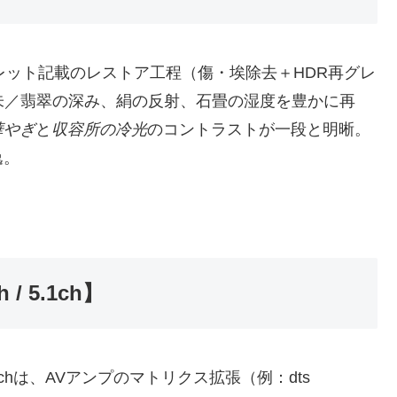
レット記載のレストア工程（傷・埃除去＋HDR再グレ
朱／翡翠の深み、絹の反射、石畳の湿度を豊かに再
華やぎ
と
収容所の冷光
のコントラストが一段と明晰。
逸。
/ 5.1ch】
0chは、AVアンプのマトリクス拡張（例：dts