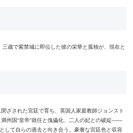
儀。三歳で紫禁城に即位した彼の栄華と孤独が、現在と
れ閉ざされた宮廷で育ち、英国人家庭教師ジョンスト
満州国“皇帝”就任と傀儡化、二人の妃との破綻――
”として自らの過去と向き合う。豪奢な宮廷色と収容