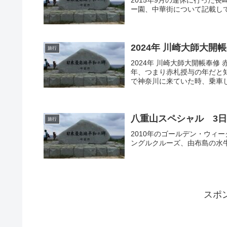
ー園、中華街について記載し
2024年 川崎大師大開
旅行
2024年 川崎大師大開帳奉修
年、つまり赤札授与の年だと
で神奈川に来ていた時、乗車し
八重山スペシャル 3日
旅行
2010年のゴールデン・ウィ
ングルクルーズ、由布島の水
スポ