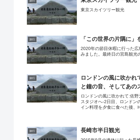
東京スカイツリー観光
旅行
東京スカイツリー観光
「この世界の片隅に」を
旅行
2020年の節目休暇に行った
みました。最終日の宮島観光
ロンドンの風に吹かれ
旅行
と鐘の音、そしてあの
ロンドンの風に吹かれて:佐
スタジオへ-2日目、ロンドン
イン料理を夕食に食べた後、HOT
長崎市半日観光
旅行
2015年9月の連休に行った