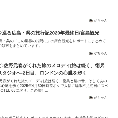
がちゃん
巡る広島・呉の旅行記2020年最終日/宮島観光
広島・呉の「この世界の片隅に」の舞台観光をレポートにまとめて
の顛末をまとめています。
がちゃん
て:佐野元春がくれた旅のメロディ|旅は続く、衛兵
スタジオへ-2日目、ロンドンの心臓を歩く
野元春がくれた旅のメロディ|旅は続く、衛兵と鐘の音、そしてあの
の心臓を歩く2025年4月30日時差ボケで大幅に睡眠不足初日にスペ
EL 65に戻り、この旅行...
がちゃん
長崎市の半日観光をレポートにまとめています。大浦天主堂やグラバ