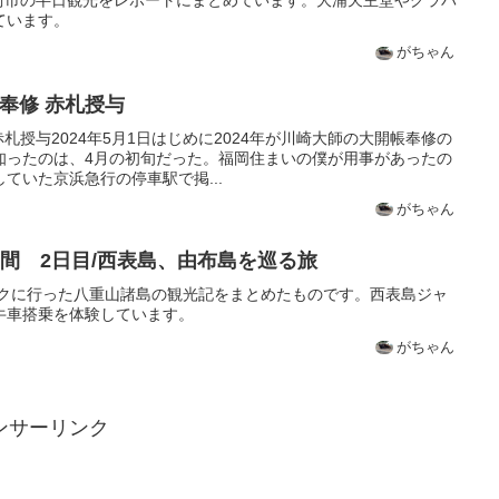
ています。
がちゃん
帳奉修 赤札授与
 赤札授与2024年5月1日はじめに2024年が川崎大師の大開帳奉修の
知ったのは、4月の初旬だった。福岡住まいの僕が用事があったの
ていた京浜急行の停車駅で掲...
がちゃん
間 2日目/西表島、由布島を巡る旅
ークに行った八重山諸島の観光記をまとめたものです。西表島ジャ
牛車搭乗を体験しています。
がちゃん
ンサーリンク