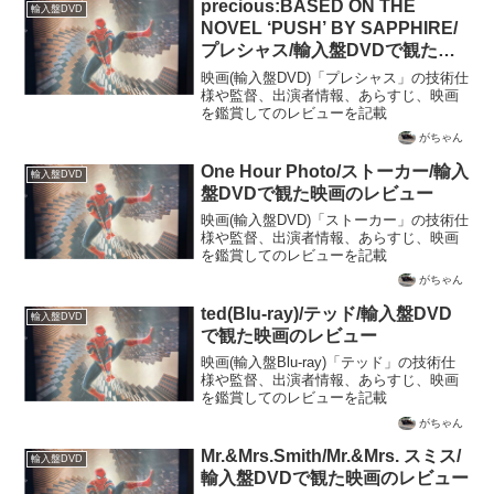
precious:BASED ON THE
輸入盤DVD
NOVEL ‘PUSH’ BY SAPPHIRE/
プレシャス/輸入盤DVDで観た映
画のレビュー
映画(輸入盤DVD)「プレシャス」の技術仕
様や監督、出演者情報、あらすじ、映画
を鑑賞してのレビューを記載
がちゃん
One Hour Photo/ストーカー/輸入
輸入盤DVD
盤DVDで観た映画のレビュー
映画(輸入盤DVD)「ストーカー」の技術仕
様や監督、出演者情報、あらすじ、映画
を鑑賞してのレビューを記載
がちゃん
ted(Blu-ray)/テッド/輸入盤DVD
輸入盤DVD
で観た映画のレビュー
映画(輸入盤Blu-ray)「テッド」の技術仕
様や監督、出演者情報、あらすじ、映画
を鑑賞してのレビューを記載
がちゃん
Mr.&Mrs.Smith/Mr.&Mrs. スミス/
輸入盤DVD
輸入盤DVDで観た映画のレビュー