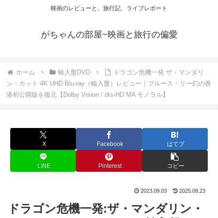
映画のレビューと、旅行記、ライブレポート
がちゃんの部屋~映画と旅行の偏愛
ホーム
輸入盤DVD
ドラゴン危機一発:ザ・マンダリ
ン・カット 4K UHD Blu-ray（輸入盤）レビュー｜ブルース・リー幻の香
港初公開版を復元【Dolby Vision / dts-HD MA モノラル】
X
Facebook
はてブ
LINE
Pinterest
コピー
2023.09.03
2025.08.23
ドラゴン危機一発:ザ・マンダリン・