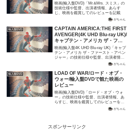
映画(輸入盤DVD)「Mr.&Mrs. スミス」の
技術仕様や監督、出演者情報、あらす
じ、映画を鑑賞してのレビューを記載
がちゃん
CAPTAIN AMERICA:THE FIRST
輸入盤DVD
AVENGER(4K UHD Blu-ray UK)/
キャプテン・アメリカ ザ・ファ
ースト・アベンジャー/輸入盤
映画(輸入盤4K UHD Blu-ray UK)「キャプ
DVDで観た映画のレビュー
テン・アメリカ ザ・ファースト・アベン
ジャー」の技術仕様や監督、出演者情
報、あらすじ、映画を鑑賞してのレビュ
がちゃん
ーを記載
LOAD OF WAR/ロード・オブ・
輸入盤DVD
ウォー/輸入盤DVDで観た映画の
レビュー
映画(輸入盤DVD)「ロード・オブ・ウォ
ー」の技術仕様や監督、出演者情報、あ
らすじ、映画を鑑賞してのレビューを記
載
がちゃん
スポンサーリンク