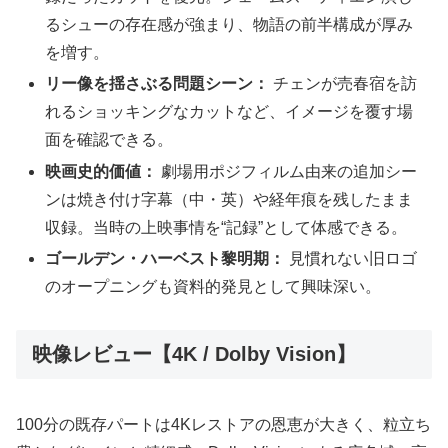
るシューの存在感が強まり、物語の前半構成が厚み
を増す。
リー像を揺さぶる問題シーン：
チェンが売春宿を訪
れるショッキングなカットなど、イメージを覆す場
面を確認できる。
映画史的価値：
劇場用ポジフィルム由来の追加シー
ンは焼き付け字幕（中・英）や経年痕を残したまま
収録。当時の上映事情を“記録”として体感できる。
ゴールデン・ハーベスト黎明期：
見慣れない旧ロゴ
のオープニングも資料的発見として興味深い。
映像レビュー【4K / Dolby Vision】
100分の既存パートは4Kレストアの恩恵が大きく、粒立ち