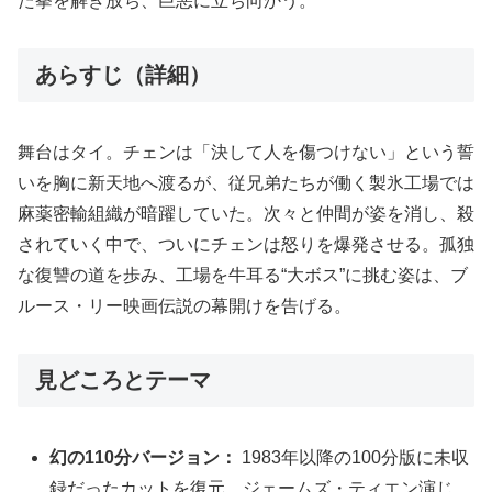
た拳を解き放ち、巨悪に立ち向かう。
あらすじ（詳細）
舞台はタイ。チェンは「決して人を傷つけない」という誓
いを胸に新天地へ渡るが、従兄弟たちが働く製氷工場では
麻薬密輸組織が暗躍していた。次々と仲間が姿を消し、殺
されていく中で、ついにチェンは怒りを爆発させる。孤独
な復讐の道を歩み、工場を牛耳る“大ボス”に挑む姿は、ブ
ルース・リー映画伝説の幕開けを告げる。
見どころとテーマ
幻の110分バージョン：
1983年以降の100分版に未収
録だったカットを復元。ジェームズ・ティエン演じ