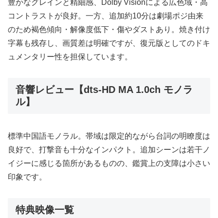
豊かなグレインと精細感、Dolby Visionによる広色域・高
コントラストが良好。一方、追加約10分は劇場ポジ由来
のため褐色傾向・解像度低下・傷やダストあり。焼き付け
字幕も残存し、画質差は明確ですが、復元版としてのドキ
ュメンタリー性を担保しています。
音響レビュー【dts-HD MA 1.0ch モノラ
ル】
標準中国語モノラル。帯域は限定的ながら台詞の明瞭度は
良好で、打撃音も十分なインパクト。追加シーンは若干ノ
イジーに感じる箇所があるものの、鑑賞上の支障は小さい
印象です。
特典映像一覧