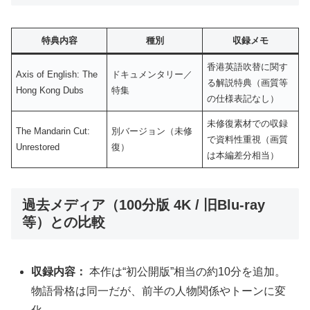
特典内容
種別
収録メモ
香港英語吹替に関す
Axis of English: The
ドキュメンタリー／
る解説特典（画質等
Hong Kong Dubs
特集
の仕様表記なし）
未修復素材での収録
The Mandarin Cut:
別バージョン（未修
で資料性重視（画質
Unrestored
復）
は本編差分相当）
過去メディア（100分版 4K / 旧Blu-ray
等）との比較
収録内容：
本作は“初公開版”相当の約10分を追加。
物語骨格は同一だが、前半の人物関係やトーンに変