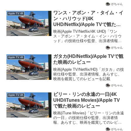
載
がちゃん
ワンス・アポン・ア・タイム・イ
Apple TV 4K
ン・ハリウッド(4K
UHD/Netflix)/Apple TVで観た映
画のレビュー
映画(Apple TV/Netflix/4K UHD)「ワン
ス・アポン・ア・タイム・イン・ハリウ
ッド」の技術仕様や監督、出演者情報、
あらすじ、映画を鑑賞してのレビューを
がちゃん
記載
ガタカ(HD/Netflix)/Apple TVで観
Apple TV 4K
た映画のレビュー
映画(Apple TV/Netflix/HD)「ガタカ」の技
術仕様や監督、出演者情報、あらすじ、
映画を鑑賞してのレビューを記載
がちゃん
ビリー・リンの永遠の一日(4K
Apple TV 4K
UHD/iTunes Movies)/Apple TV
で観た映画のレビュー
映画(iTune Movies)「ビリー・リンの永遠
の一日」の技術仕様や監督、出演者情
報、あらすじ、映画を鑑賞してのレビュ
ーを記載
がちゃん