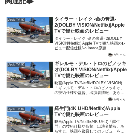
関連記事
タイラー・レイク -命の奪還-
Apple TV 4K
2(DOLBY VISION/Netflix)|Apple
TVで観た映画のレビュー
タイラー・レイク -命の奪還- 2(DOLBY
VISION/Netflix)|Apple TVで観た映画のレ
ビュー配信仕様No Image原題
EXTRACTION 2レーベルNetflix制作年度
がちゃん
2023年上映時間123分監督サム・ハーグ...
ギレルモ・デル・トロのピノッキ
Apple TV 4K
オ(DOLBY VISION/Netflix)/Apple
TVで観た映画のレビュー
映画(Apple TV/Netflix/DOLBY VISION)
「ギレルモ・デル・トロのピノッキオ」
の技術仕様や監督、出演者情報、あらす
じ、映画を鑑賞してのレビューを記載
がちゃん
羅生門(4K UHD/Netflix)/Apple
Apple TV 4K
TVで観た映画のレビュー
映画(Apple TV/Netflix/4K UHD)「羅生
門」の技術仕様や監督、出演者情報、あ
らすじ、映画を鑑賞してのレビューを記